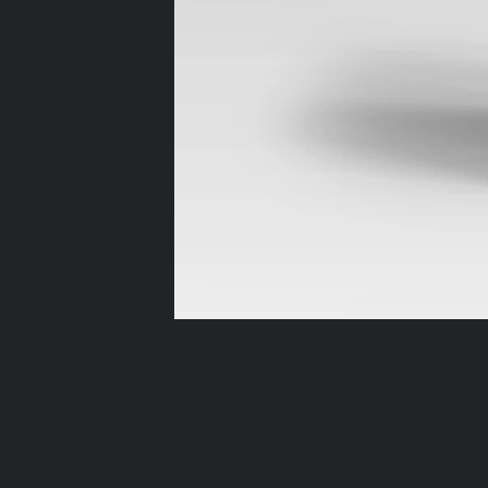
갤
러
리
없
음