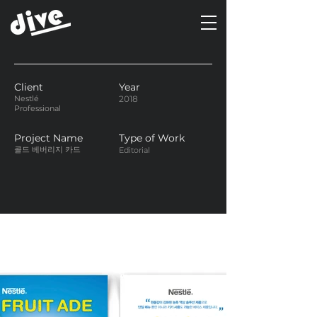
Client
Year
Nestlé
2018
Professional
Project Name
Type of Work
콜드 베버리지 카드
Editorial