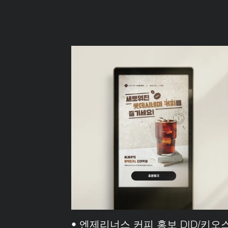
• 엔제리너스 커피 홍보 DID/키오