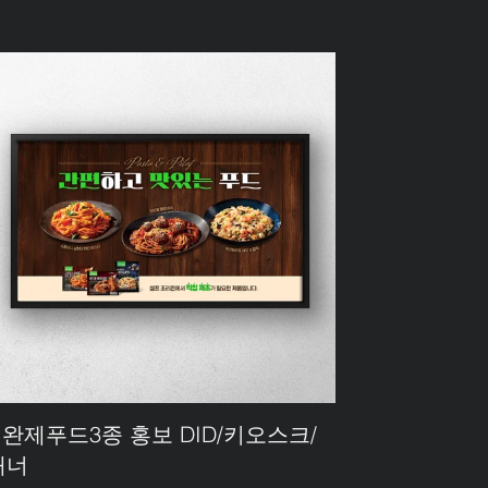
• 완제푸드3종 홍보 DID/키오스크/
배너