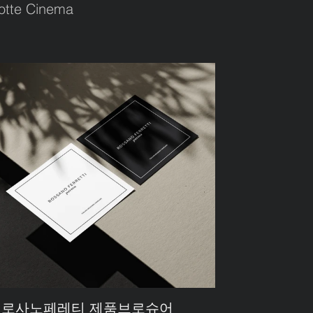
otte Cinema
• 로사노페레티 제품브로슈어