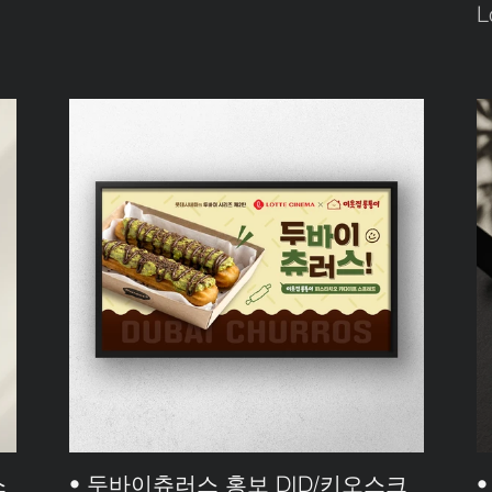
L
스
• 두바이츄러스 홍보 DID/키오스크