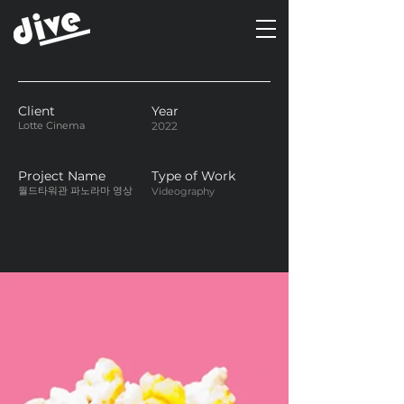
Client
Year
Lotte Cinema
2022
Project Name
Type of Work
월드타워관 파노라마 영상
Videography