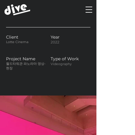
Client
Year
Lotte Cinema
2022
Project Name
Type of Work
월드타워관 파노라마 영상-
Videography
현장