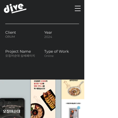
Client
Year
ORUM
2024
Project Name
Type of Work
오징어순대 상세페이지
Online