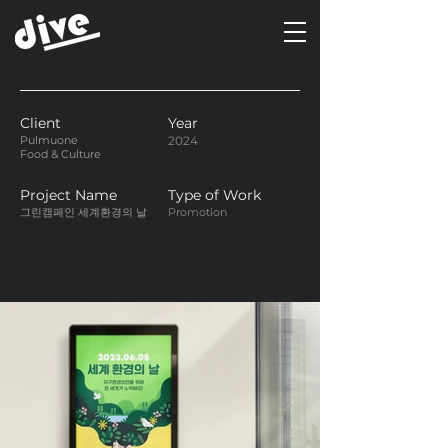
Client
Year
Pulmuone
2024
Food & Culture
Project Name
Type of Work
그린캠페인 세계환경의 날
Promotion