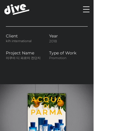
Client
Year
klh international
2018
Project Name
Type of Work
아쿠아 디 파르마 전단지
Promotion