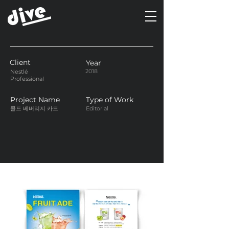
Client
Year
2018
Nestlé
Professional
Project Name
Type of Work
콜드 베버리지 카드
Editorial