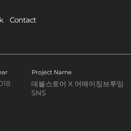
k
Contact
ear
Project Name
018
데블스토어 X 어메이징브루잉
SNS