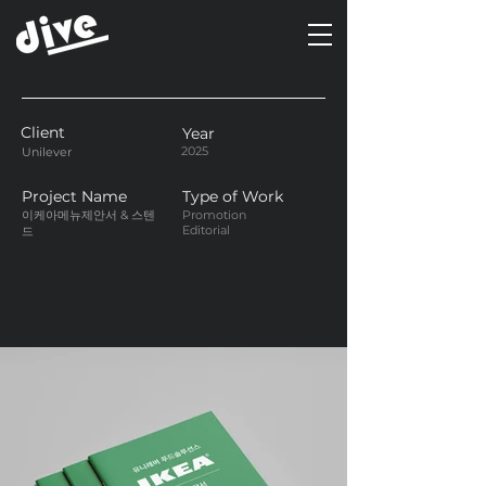
Client
Year
2025
Unilever
Project Name
Type of Work
이케아메뉴제안서 & 스텐
Promotion
Editorial
드