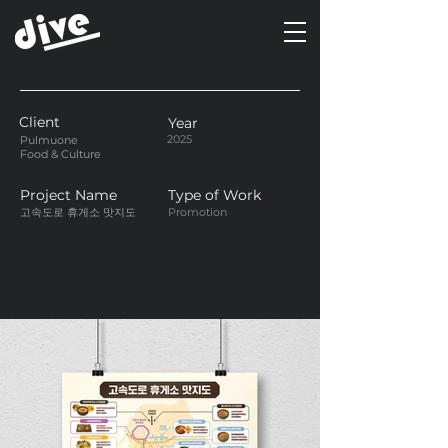
Client
Year
2025
Pulmuone
Food & Culture
Project Name
Type of Work
고속도로 휴게소 맛지도
Promotion