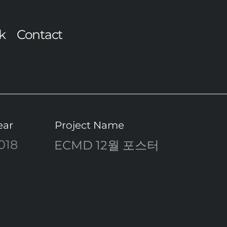
k
Contact
ear
Project Name
018
ECMD 12월 포스터