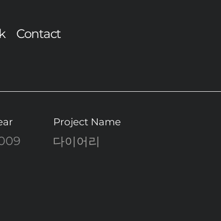
k
Contact
ear
Project Name
009
다이어리