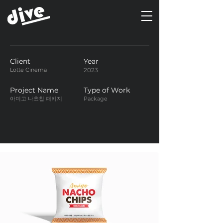
Client
Year
Lotte Cinema
2023
Project Name
Type of Work
아미고 나쵸칩 패키지
Package