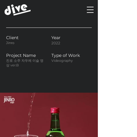
Client
Year
Jinro
2022
Project Name
Type of Work
진로 소주 자두에 이슬 영
Videography
상 ver.B