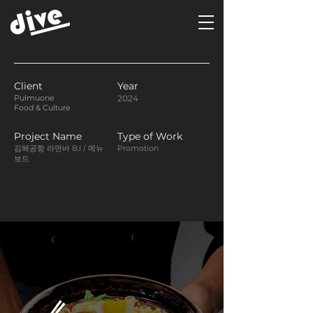
Client
Year
Pulmuone
2024
Food & Culture
Project Name
Type of Work
김해공항 라면바 B.I / 메뉴
Promotion
보드